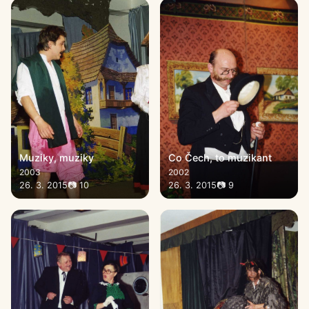
Muziky, muziky
Co Čech, to muzikant
2003
2002
26. 3. 2015
📷 10
26. 3. 2015
📷 9