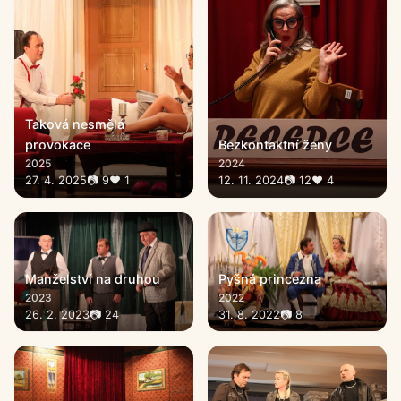
Taková nesmělá
provokace
Bezkontaktní ženy
2025
2024
27. 4. 2025
📷 9
♥ 1
12. 11. 2024
📷 12
♥ 4
Manželství na druhou
Pyšná princezna
2023
2022
26. 2. 2023
📷 24
31. 8. 2022
📷 8