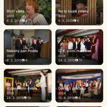
Dívčí válka
Na tý louce zelený
2009
2008
6. 3. 2015
📷 5
6. 3. 2015
📷 6
Nebohý pan Poděs
C. K. polní maršálek
2007
2006
6. 3. 2015
📷 6
24. 3. 2015
📷 11
U panského dvora
Děvče z přístavu
2005
2004
24. 3. 2015
📷 10
10. 4. 2015
📷 9