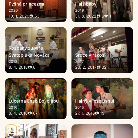
Pyšná princezna
Hajzlbáby
2020
2019
10. 1. 2020
📷 53
31. 8. 2022
📷 6
♥ 1
Rozpaky zubaře
Svatopluka Nováka
Srdce v rákosí
2018
2017
8. 4. 2018
📷 6
23. 2. 2017
📷 32
Lucerna aneb Boj o lípu
Hajný v lese usnul
2016
2015
8. 4. 2016
📷 67
27. 1. 2015
📷 19