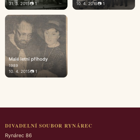
31. 3. 2015
📷 1
10. 4. 2015
📷 1
Malé letní příhody
1989
10. 4. 2015
📷 1
DIVADELNÍ SOUBOR RYNÁREC
Rynárec 86