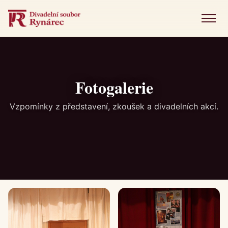
Menu
Úvod
Představení
Fotogalerie
Novinky
Vzpomínky z představení, zkoušek a divadelních akcí.
Fotogalerie
Historie
Kniha návštěv
Kontakt