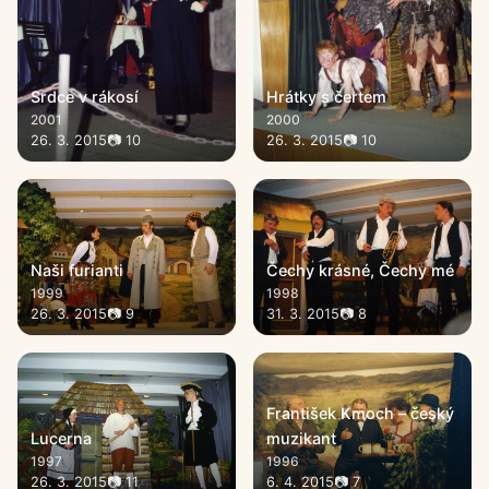
Srdce v rákosí
Hrátky s čertem
2001
2000
26. 3. 2015
📷 10
26. 3. 2015
📷 10
Naši furianti
Čechy krásné, Čechy mé
1999
1998
26. 3. 2015
📷 9
31. 3. 2015
📷 8
František Kmoch – český
Lucerna
muzikant
1997
1996
26. 3. 2015
📷 11
6. 4. 2015
📷 7