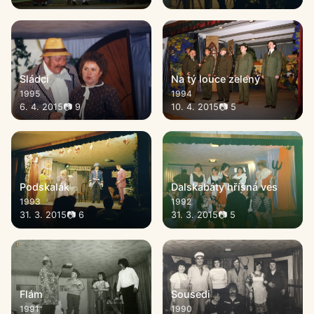
Sládci
Na tý louce zelený
1995
1994
6. 4. 2015
📷 9
10. 4. 2015
📷 5
Podskalák
Dalskabáty hříšná ves
1993
1992
31. 3. 2015
📷 6
31. 3. 2015
📷 5
Flám
Sousedi
1991
1990