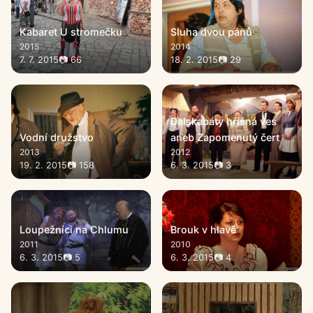
Kabaret U stromečku
Sluha dvou pánů
2015
2014
7. 7. 2015
📷 66
18. 2. 2015
📷 29
Dalskabáty hříšná ves
Vodní družstvo
aneb Zapomenutý čert
2013
2012
19. 2. 2015
📷 158
6. 3. 2015
📷 3
Loupežníci na Chlumu
Brouk v hlavě
2011
2010
6. 3. 2015
📷 5
6. 3. 2015
📷 4