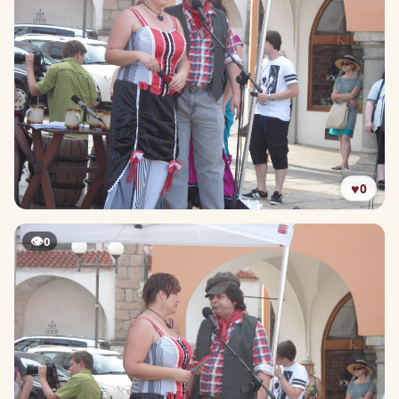
♥
0
👁
0