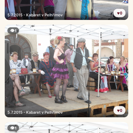
♥
0
5.7.2015 - Kabaret v Pelhřimov
👁
1
♥
0
5.7.2015 - Kabaret v Pelhřimov
👁
1