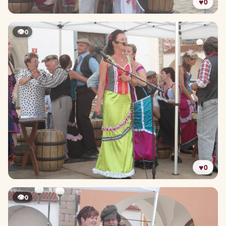
♥
0
👁
0
♥
0
👁
0