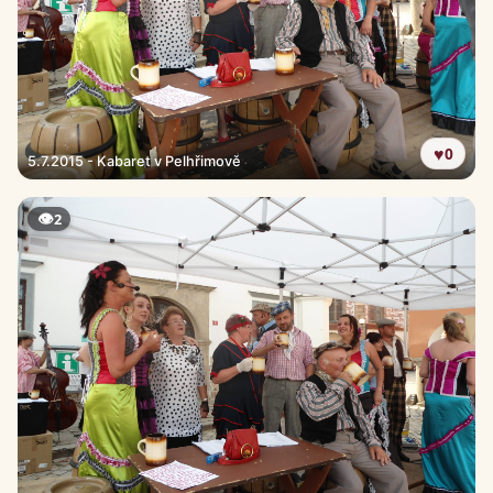
♥
0
5.7.2015 - Kabaret v Pelhřimově
👁
2