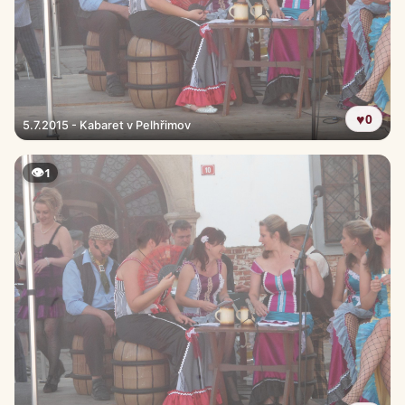
♥
0
5.7.2015 - Kabaret v Pelhřimov
👁
1