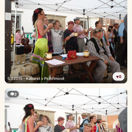
♥
0
5.7.2015 - Kabaret v Pelhřimově
👁
2