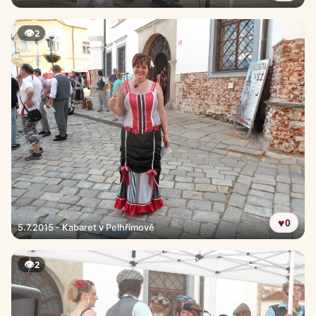
👁
2
♥
0
5.7.2015 - Kabaret v Pelhřimově
👁
2