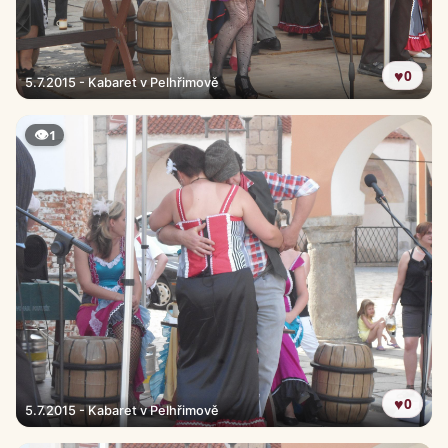
♥
0
5.7.2015 - Kabaret v Pelhřimově
👁
1
♥
0
5.7.2015 - Kabaret v Pelhřimově