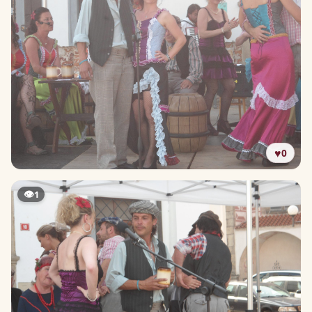
♥
0
👁
1