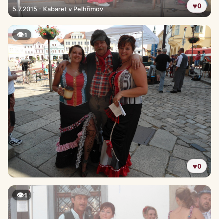
♥
0
5.7.2015 - Kabaret v Pelhřimov
👁
1
♥
0
👁
1