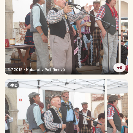
♥
0
5.7.2015 - Kabaret v Pelhřimově
👁
2