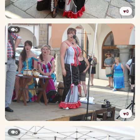
♥
0
👁
0
♥
0
👁
0