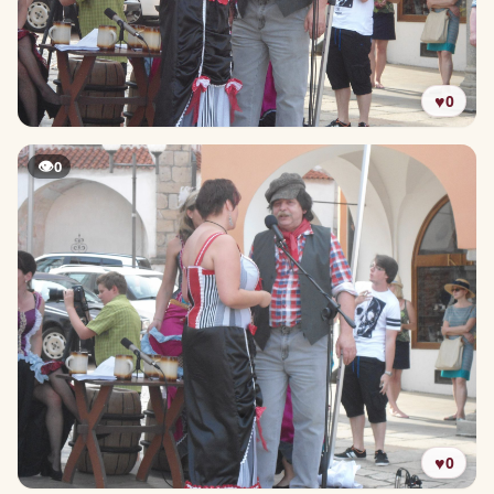
♥
0
👁
0
♥
0