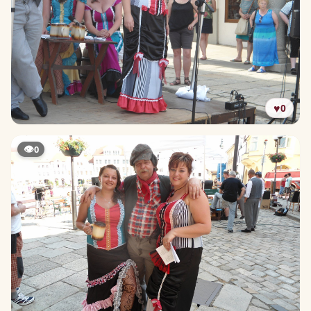
♥
0
👁
0