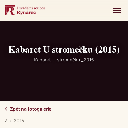
Menu
Úvod
Představení
Kabaret U stromečku (2015)
Novinky
Kabaret U stromečku _2015
Fotogalerie
Historie
Kniha návštěv
← Zpět na fotogalerie
Kontakt
7. 7. 2015