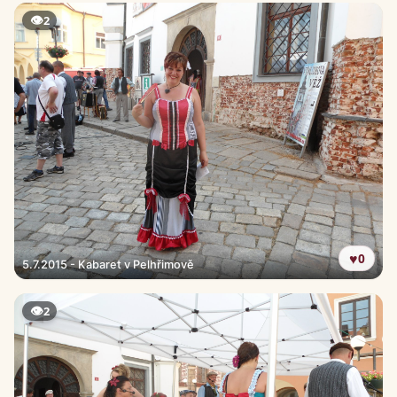
👁
2
♥
0
5.7.2015 - Kabaret v Pelhřimově
👁
2