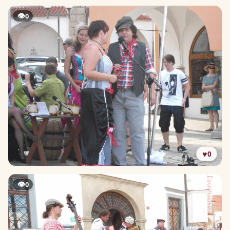
👁
0
♥
0
👁
0