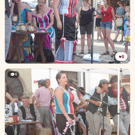
♥
0
👁
1