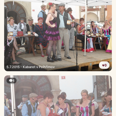
♥
0
5.7.2015 - Kabaret v Pelhřimov
👁
1