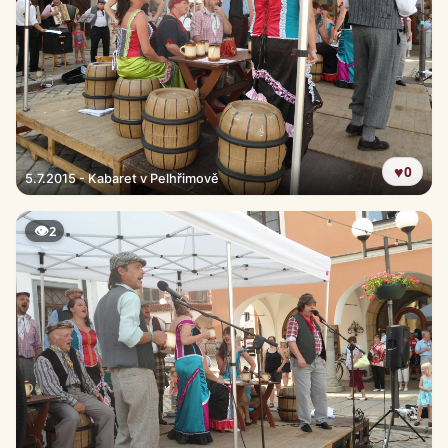
♥
0
5.7.2015 - Kabaret v Pelhřimově
👁
2