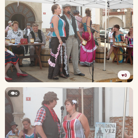
♥
0
👁
0