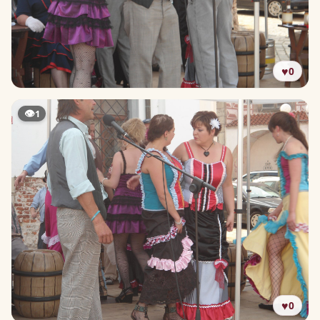
♥
0
👁
1
♥
0