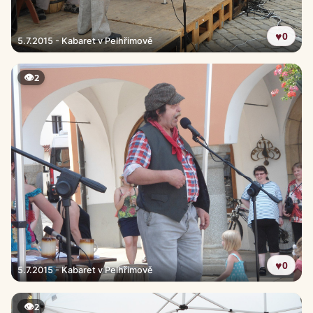
♥
0
5.7.2015 - Kabaret v Pelhřimově
👁
2
♥
0
5.7.2015 - Kabaret v Pelhřimově
👁
2