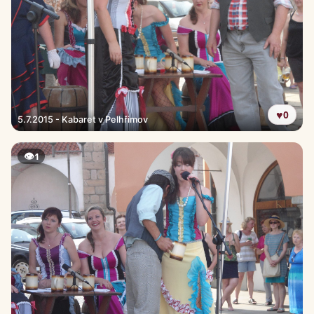
♥
0
5.7.2015 - Kabaret v Pelhřimov
👁
1