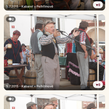
♥
0
5.7.2015 - Kabaret v Pelhřimově
👁
2
♥
0
5.7.2015 - Kabaret v Pelhřimově
👁
2