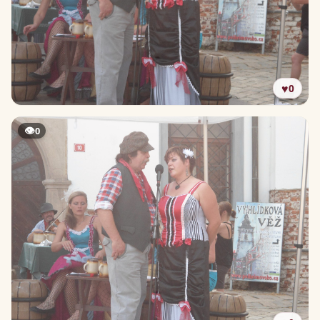
♥
0
👁
0