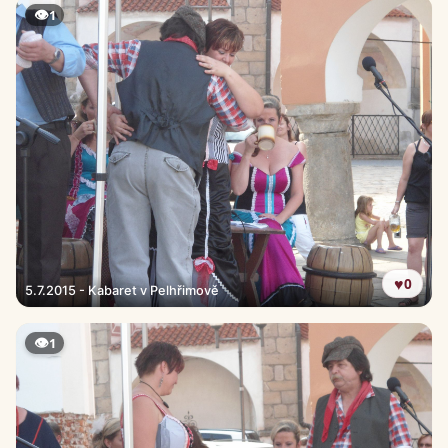
👁
1
♥
0
5.7.2015 - Kabaret v Pelhřimově
👁
1