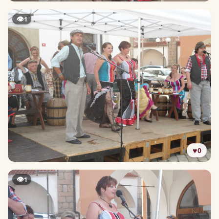
👁
1
♥
0
👁
1