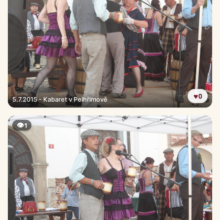
♥
0
5.7.2015 - Kabaret v Pelhřimově
👁
1