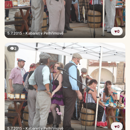
♥
0
5.7.2015 - Kabaret v Pelhřimově
👁
2
♥
0
5.7.2015 - Kabaret v Pelhřimově