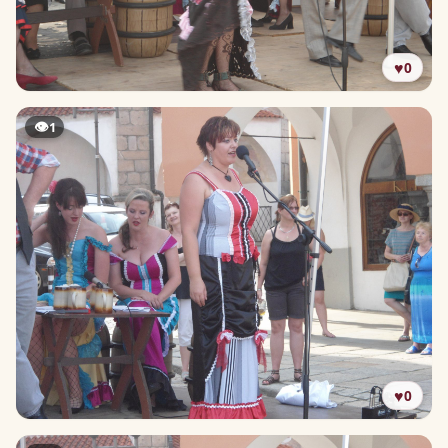
♥
0
👁
1
♥
0