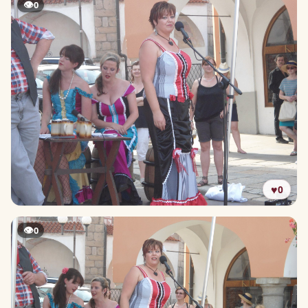
👁
0
♥
0
👁
0