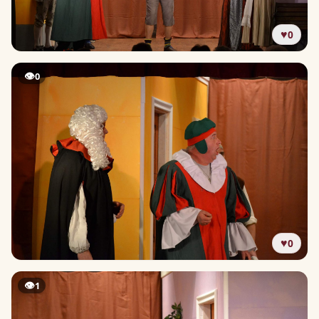
♥
0
👁
0
♥
0
👁
1