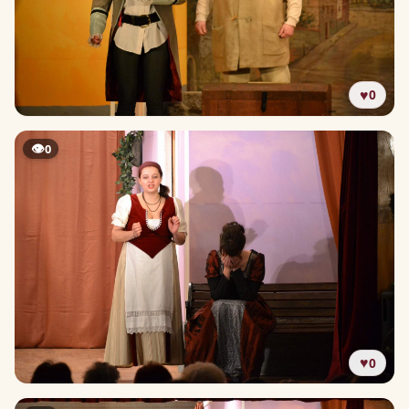
♥
0
👁
0
♥
0