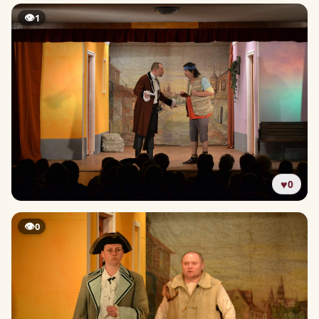
👁
1
♥
0
👁
0