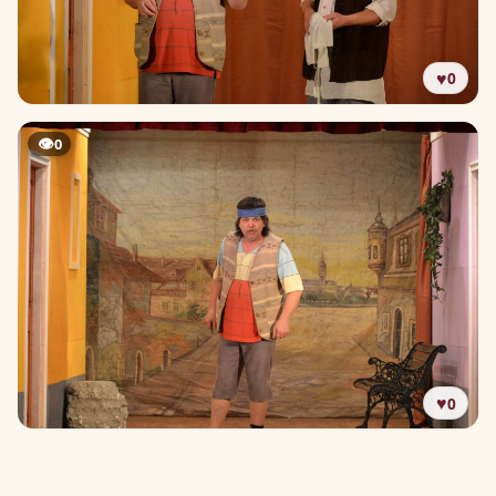
♥
0
👁
0
♥
0