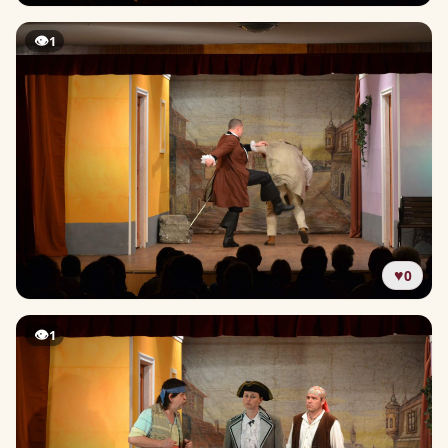
👁
1
♥
0
👁
1