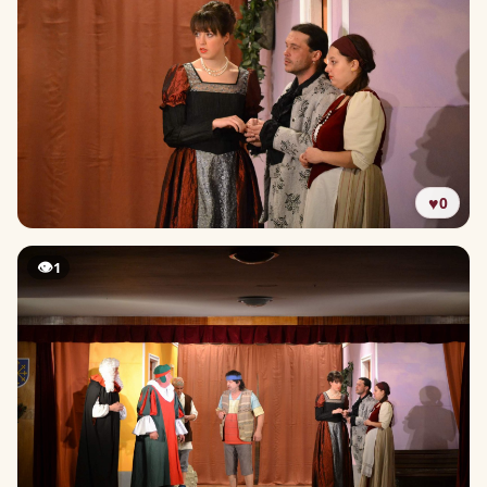
♥
0
👁
1