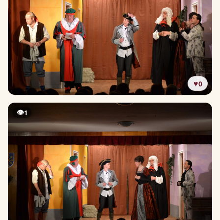
♥
0
👁
1