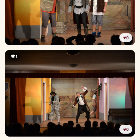
♥
0
👁
1
♥
0