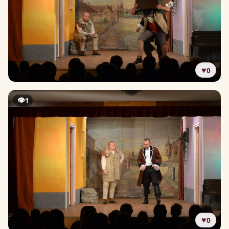
♥
0
👁
1
♥
0