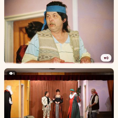
♥
0
👁
1