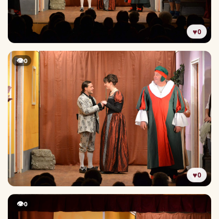
♥
0
👁
0
♥
0
👁
0