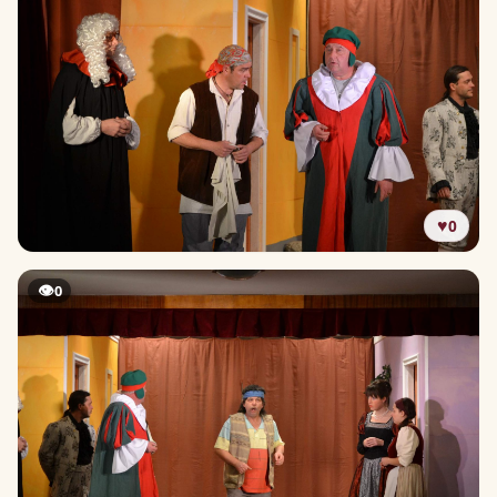
♥
0
👁
0