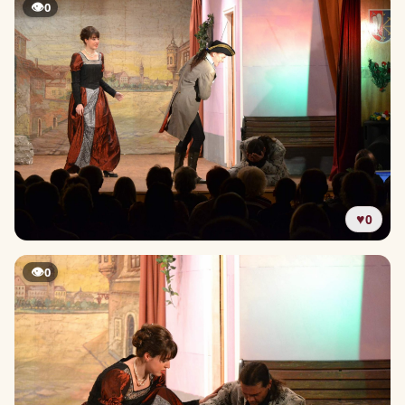
👁
0
♥
0
👁
0