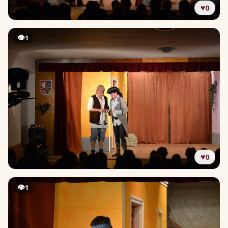
♥
0
👁
1
♥
0
👁
1