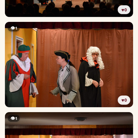
♥
0
👁
1
♥
0
👁
1