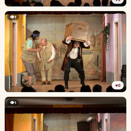
👁
1
♥
0
👁
1