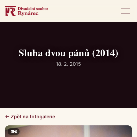
Menu
Úvod
Představení
Sluha dvou pánů (2014)
Novinky
18. 2. 2015
Fotogalerie
Historie
Kniha návštěv
← Zpět na fotogalerie
Kontakt
👁
0