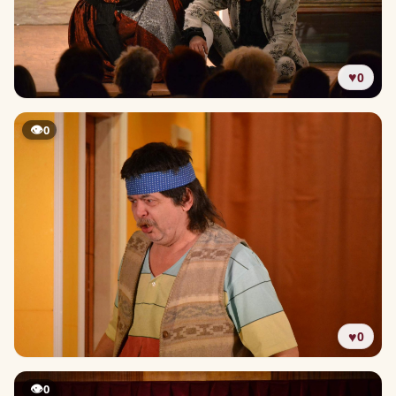
♥
0
👁
0
♥
0
👁
0