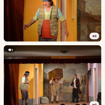
♥
0
👁
1
♥
0