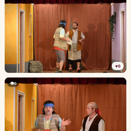
♥
0
👁
0