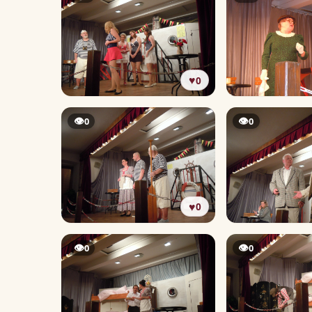
♥
0
👁
👁
0
0
♥
0
👁
👁
0
0