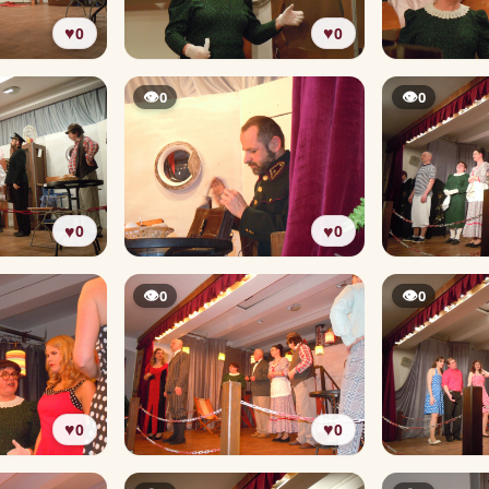
♥
♥
0
0
👁
👁
0
0
♥
♥
0
0
👁
👁
0
0
♥
♥
0
0