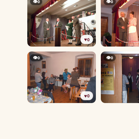
👁
👁
0
0
♥
0
👁
👁
0
0
♥
0