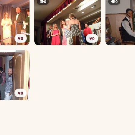
👁
👁
0
0
♥
♥
0
0
♥
0