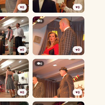
♥
♥
0
0
👁
0
♥
♥
0
0
👁
0
♥
♥
0
0