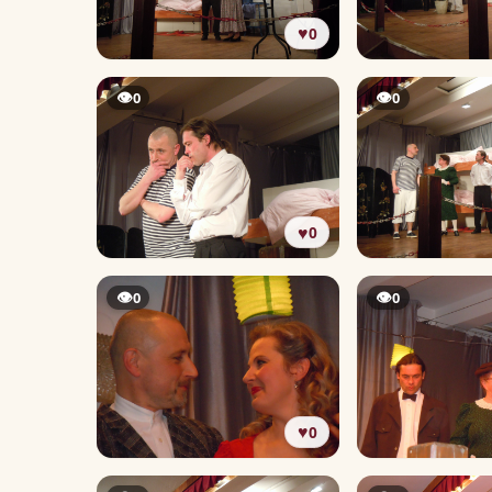
♥
0
👁
👁
0
0
♥
0
👁
👁
0
0
♥
0