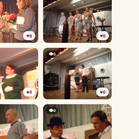
♥
♥
0
0
👁
0
♥
♥
0
0
👁
0