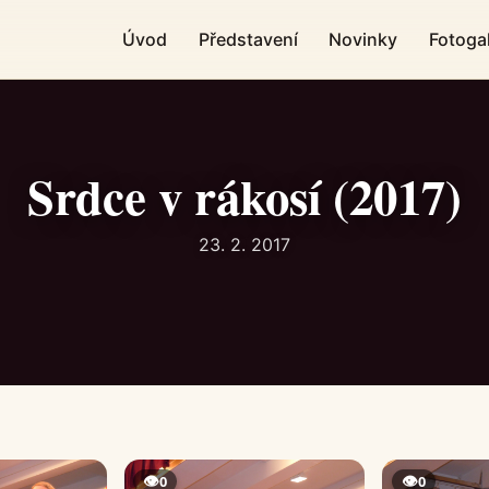
Úvod
Představení
Novinky
Fotogal
Srdce v rákosí (2017)
23. 2. 2017
👁
👁
0
0