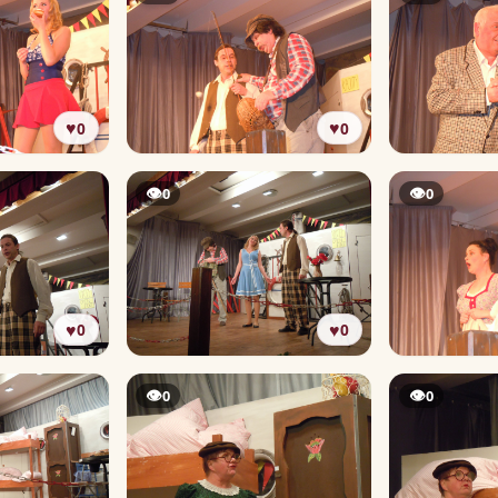
♥
♥
0
0
👁
👁
0
0
♥
♥
0
0
👁
👁
0
0