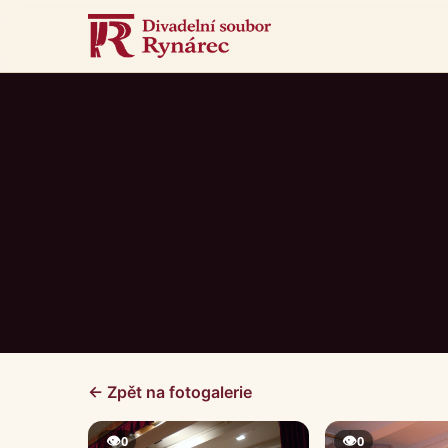
← Zpět na fotogalerie
👁
👁
0
0