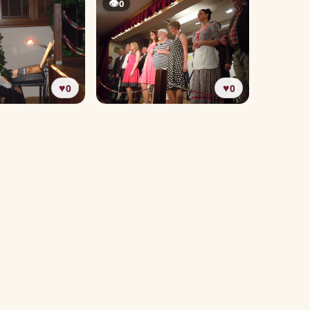
👁
0
♥
♥
0
0