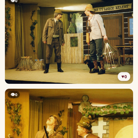
👁
0
♥
0
👁
0