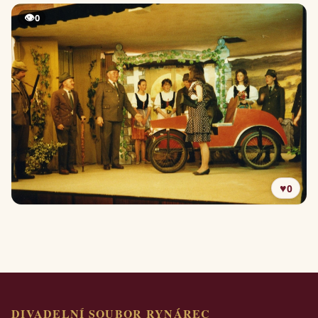
👁
0
♥
0
DIVADELNÍ SOUBOR RYNÁREC