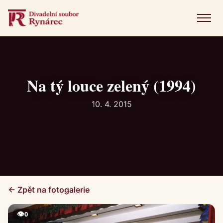
Menu
Úvod
Představení
Na tý louce zelený (1994)
Novinky
10. 4. 2015
Fotogalerie
Historie
Kniha návštěv
← Zpět na fotogalerie
Kontakt
👁
0