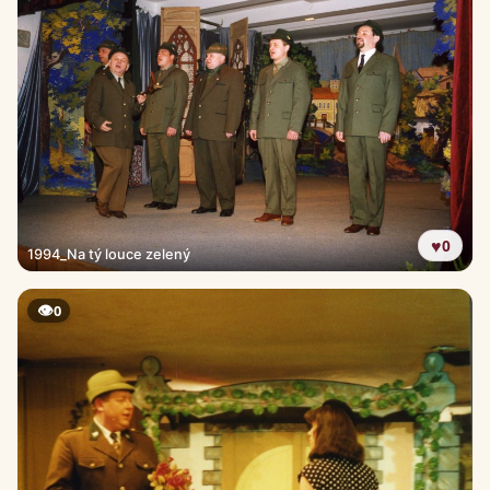
♥
0
1994_Na tý louce zelený
👁
0