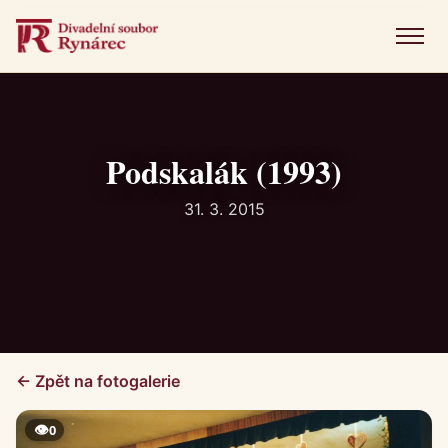
Menu
Úvod
Představení
Podskalák (1993)
Novinky
31. 3. 2015
Fotogalerie
Historie
Kniha návštěv
← Zpět na fotogalerie
Kontakt
👁
0