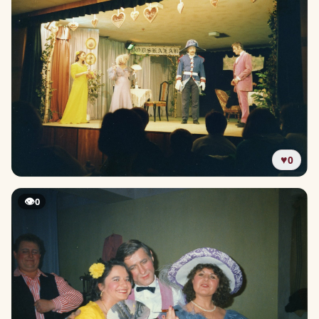
♥
0
👁
0