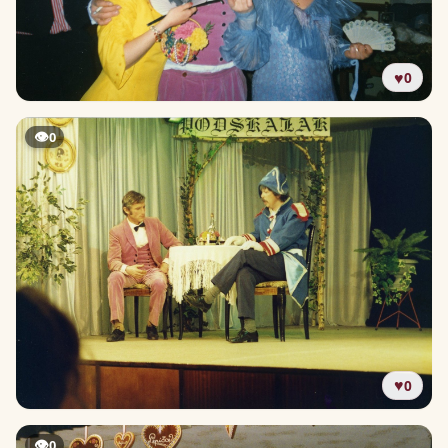
♥
0
👁
0
♥
0
👁
0