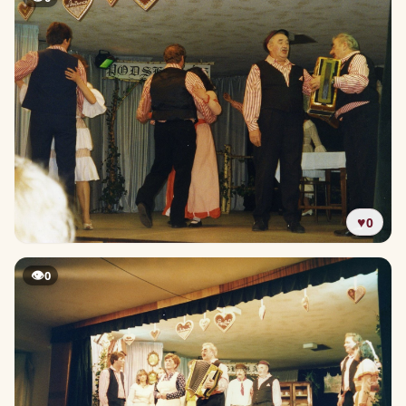
♥
0
👁
0