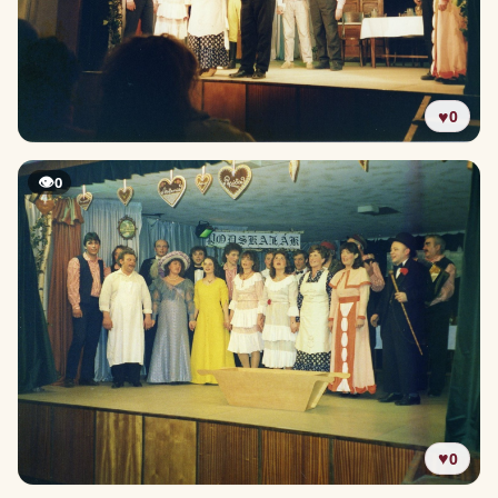
♥
0
👁
0
♥
0