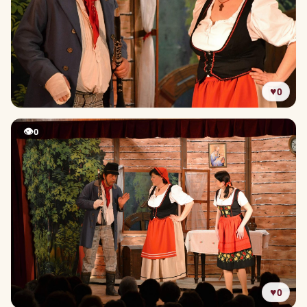
♥
0
👁
0
♥
0