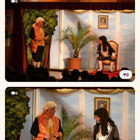
👁
0
♥
0
👁
0