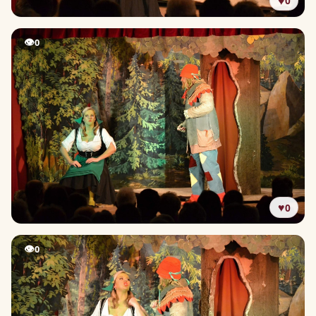
♥
0
👁
0
♥
0
👁
0