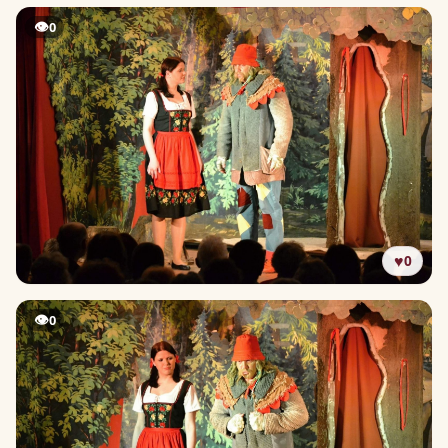
👁
0
♥
0
👁
0