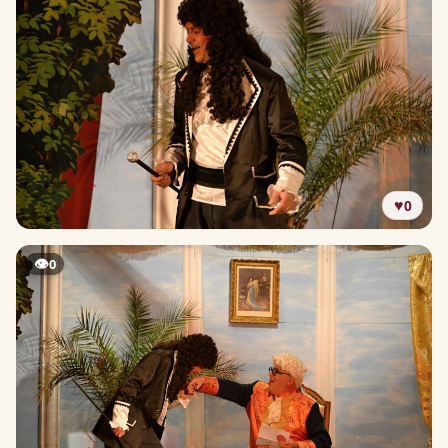
♥
0
👁
0