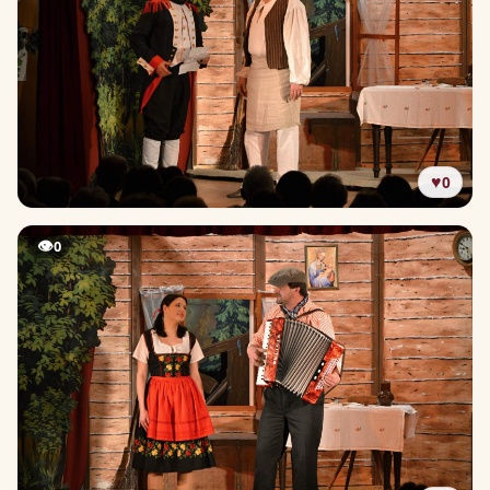
♥
0
👁
0