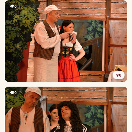
👁
0
♥
0
👁
0