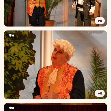
♥
0
👁
0
♥
0
👁
0