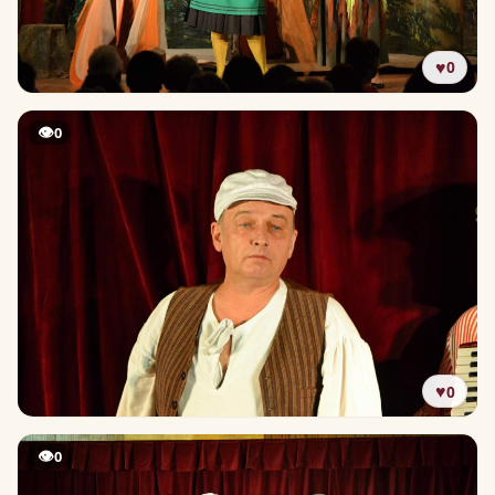
♥
0
👁
0
♥
0
👁
0