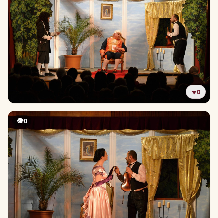
♥
0
👁
0