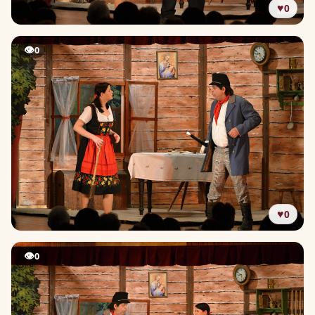
♥
0
👁
0
♥
0
👁
0