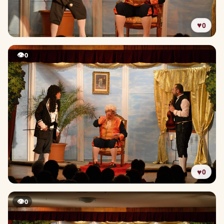
♥
0
👁
0
♥
0
👁
0