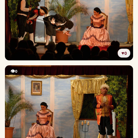
♥
0
👁
0