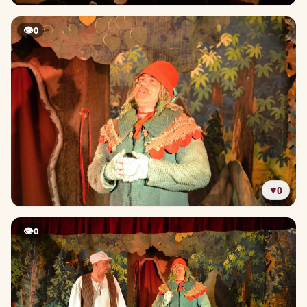
👁
0
♥
0
👁
0