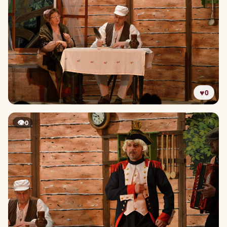
♥
0
👁
0