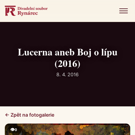
Menu
Úvod
Představení
Lucerna aneb Boj o lípu
(2016)
Novinky
8. 4. 2016
Fotogalerie
Historie
Kniha návštěv
← Zpět na fotogalerie
Kontakt
👁
0