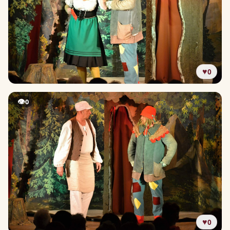
♥
0
👁
0
♥
0