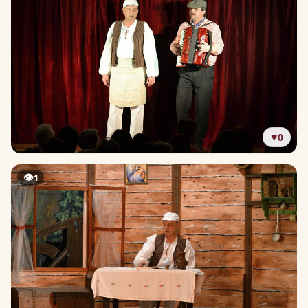
♥
0
👁
1