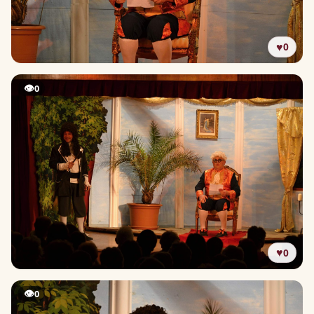
♥
0
👁
0
♥
0
👁
0