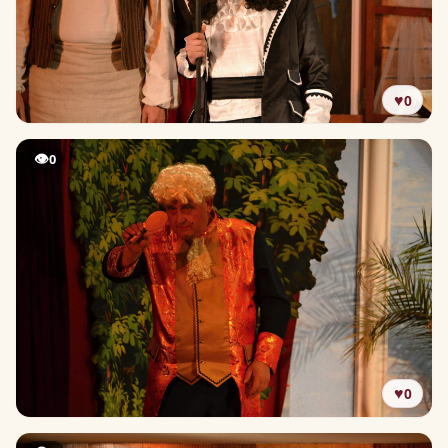
♥
0
👁
0
♥
0