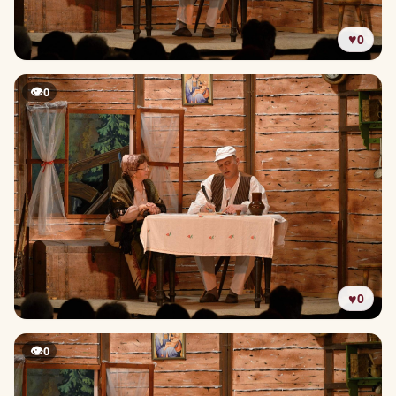
♥
0
👁
0
♥
0
👁
0