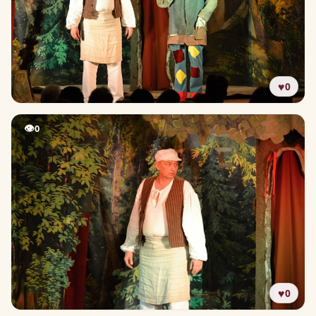
♥
0
👁
0
♥
0