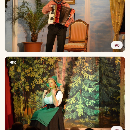
♥
0
👁
0