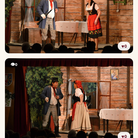
♥
0
👁
0
♥
0