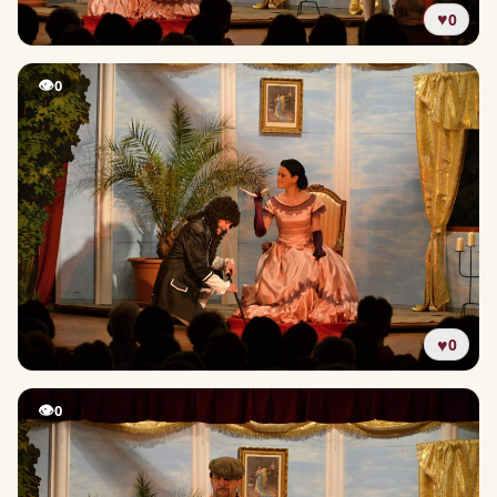
♥
0
👁
0
♥
0
👁
0