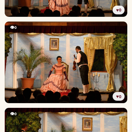
♥
0
👁
0
♥
0
👁
0