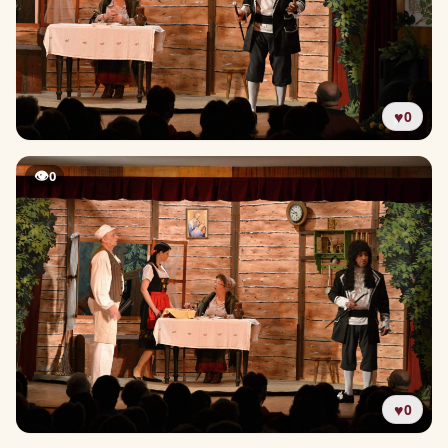
♥
0
👁
0
♥
0