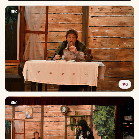
👁
0
♥
0
👁
0