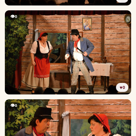
👁
0
♥
0
👁
0