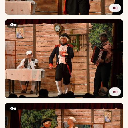
♥
0
👁
0
♥
0
👁
0