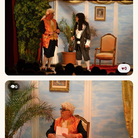
♥
0
👁
0