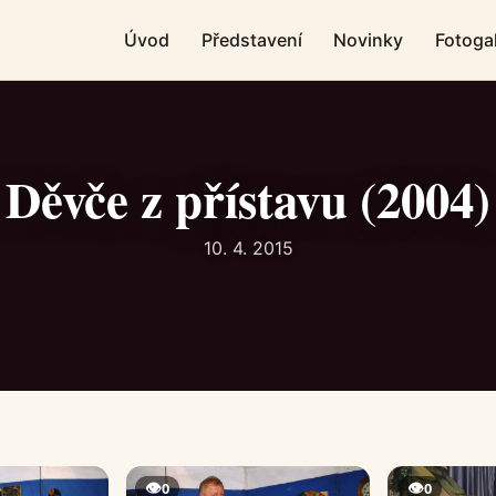
Úvod
Představení
Novinky
Fotogal
Děvče z přístavu (2004)
10. 4. 2015
👁
👁
0
0