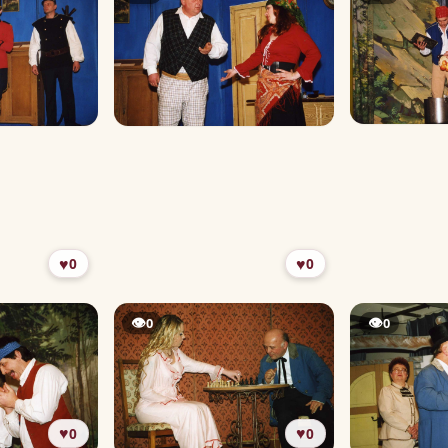
♥
♥
0
0
👁
👁
0
0
♥
♥
0
0