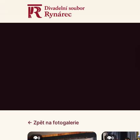
← Zpět na fotogalerie
👁
👁
0
0