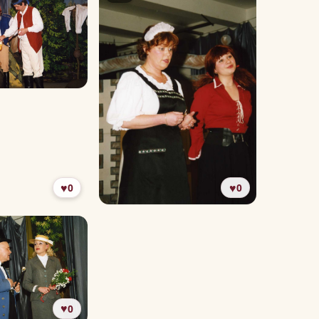
♥
♥
0
0
♥
0