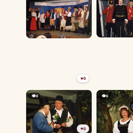
♥
0
👁
👁
0
0
♥
0