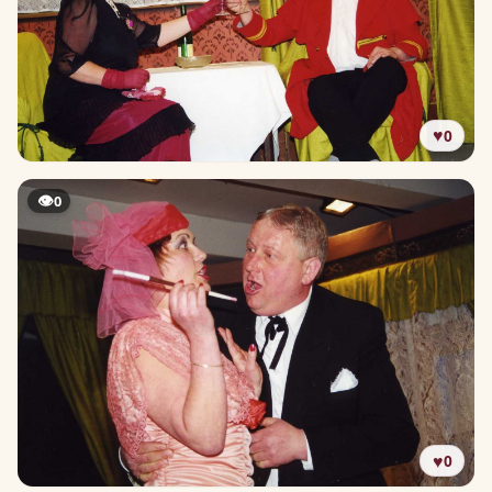
♥
0
👁
0
♥
0