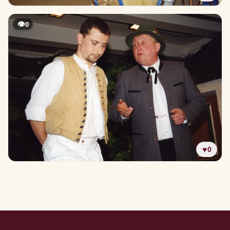
👁
0
♥
0