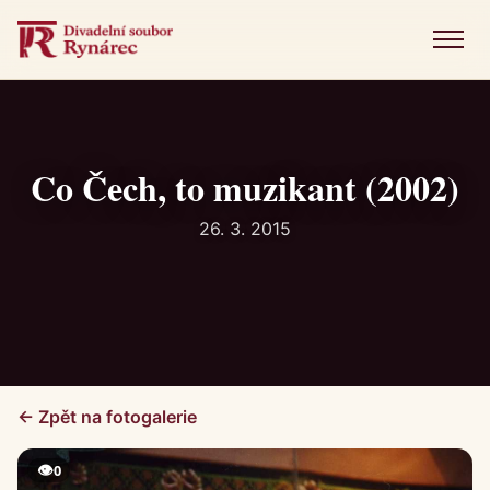
Menu
Úvod
Představení
Co Čech, to muzikant (2002)
Novinky
26. 3. 2015
Fotogalerie
Historie
Kniha návštěv
← Zpět na fotogalerie
Kontakt
👁
0