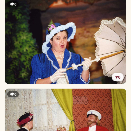
👁
0
♥
0
👁
0