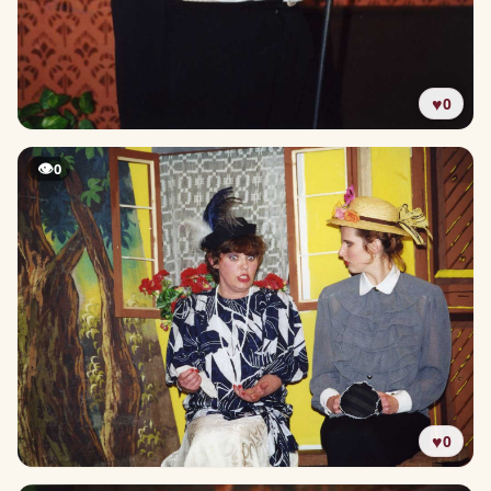
♥
0
👁
0
♥
0