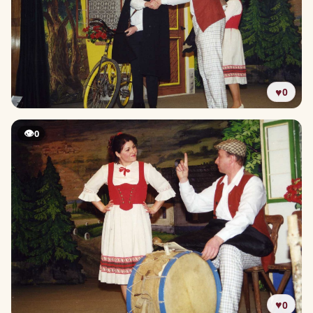
♥
0
👁
0
♥
0