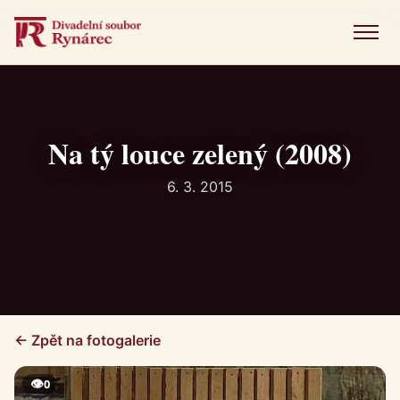
Menu
Úvod
Představení
Na tý louce zelený (2008)
Novinky
6. 3. 2015
Fotogalerie
Historie
Kniha návštěv
← Zpět na fotogalerie
Kontakt
👁
0