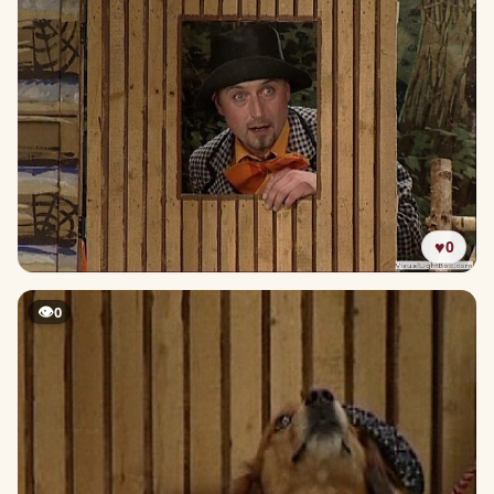
♥
0
👁
0