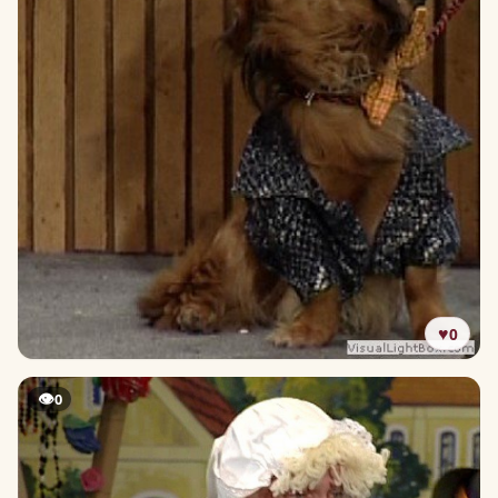
♥
0
👁
0