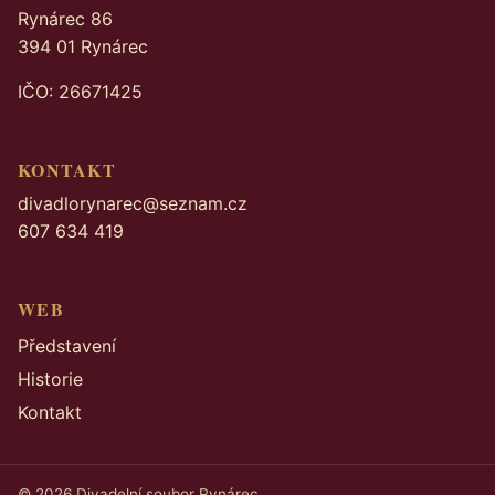
Rynárec 86
394 01 Rynárec
IČO: 26671425
KONTAKT
divadlorynarec@seznam.cz
607 634 419
WEB
Představení
Historie
Kontakt
© 2026 Divadelní soubor Rynárec