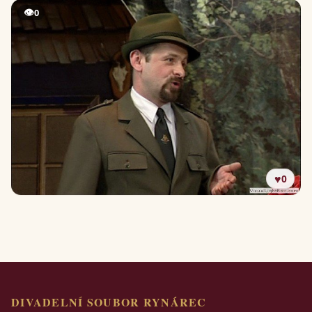
👁
0
♥
0
DIVADELNÍ SOUBOR RYNÁREC