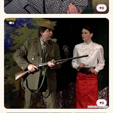
♥
0
👁
0
♥
0