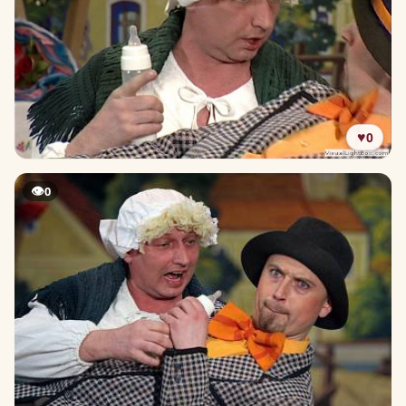
♥
0
👁
0