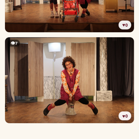
♥
0
👁
7
♥
0