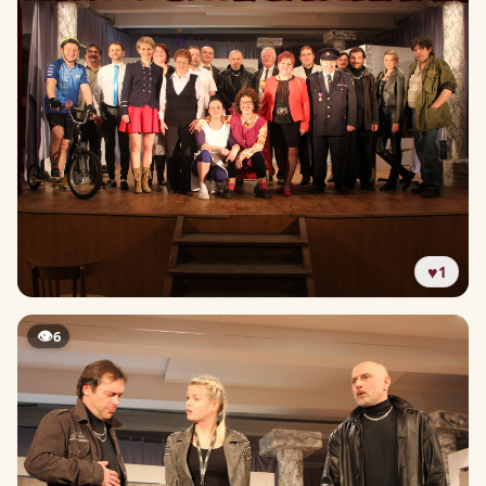
♥
1
👁
6