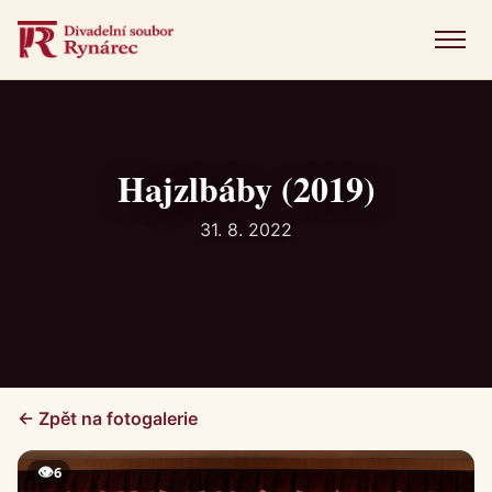
Menu
Úvod
Představení
Hajzlbáby (2019)
Novinky
31. 8. 2022
Fotogalerie
Historie
Kniha návštěv
← Zpět na fotogalerie
Kontakt
👁
6