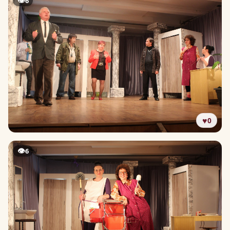
👁
6
♥
0
👁
6