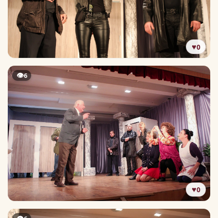
♥
0
👁
6
♥
0