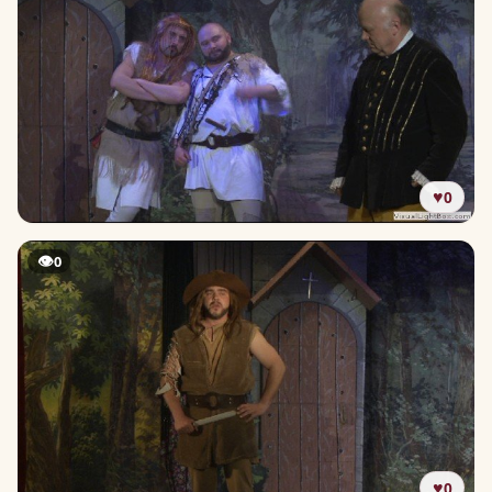
♥
0
👁
0
♥
0