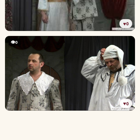
♥
0
👁
0
♥
0