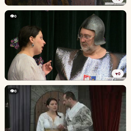
👁
0
♥
0
👁
0