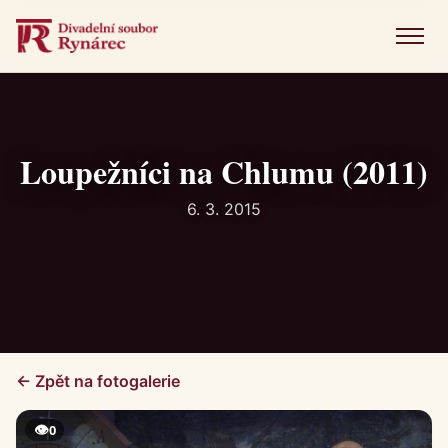
Menu
Úvod
Představení
Loupežníci na Chlumu (2011)
Novinky
6. 3. 2015
Fotogalerie
Historie
Kniha návštěv
← Zpět na fotogalerie
Kontakt
👁
0