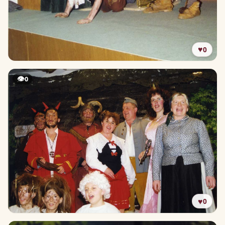
♥
0
👁
0
♥
0