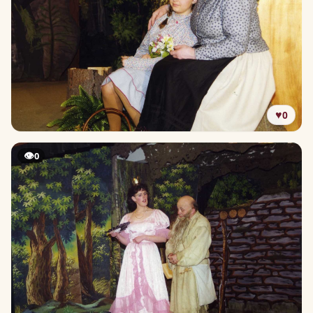
♥
0
👁
0