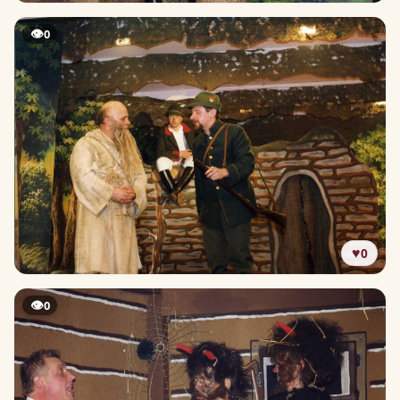
👁
0
♥
0
👁
0