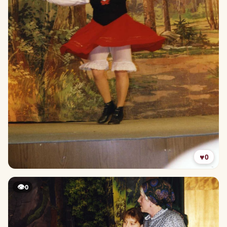
♥
0
👁
0