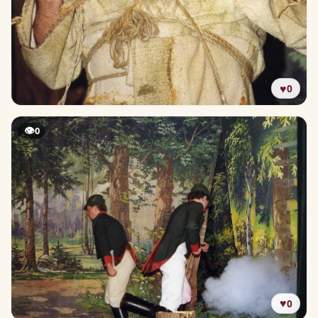
♥
0
👁
0
♥
0