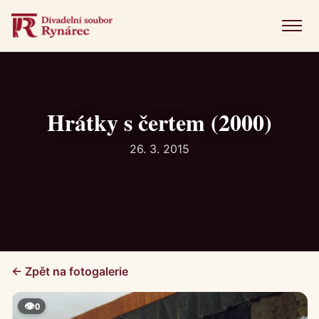
Menu
Úvod
Představení
Hrátky s čertem (2000)
Novinky
26. 3. 2015
Fotogalerie
Historie
Kniha návštěv
← Zpět na fotogalerie
Kontakt
👁
0