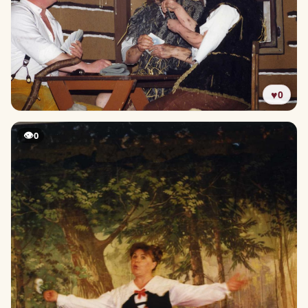
♥
0
👁
0