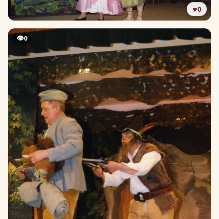
♥
0
👁
0