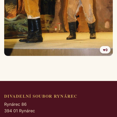
♥
0
DIVADELNÍ SOUBOR RYNÁREC
Rynárec 86
394 01 Rynárec