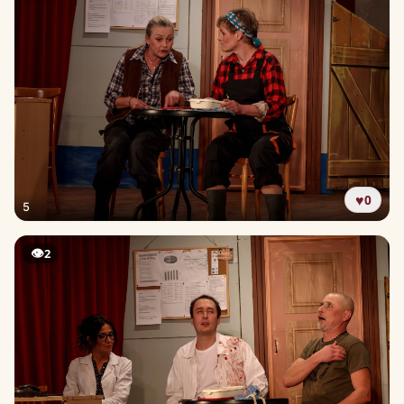
♥
0
5
👁
2