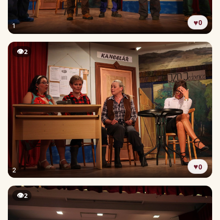
♥
0
1
👁
2
♥
0
2
👁
2