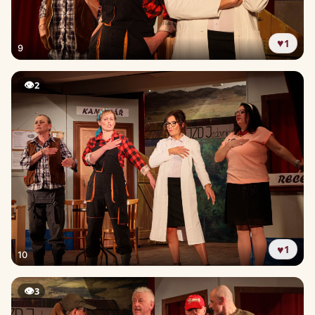
♥
1
9
👁
2
♥
1
10
👁
3