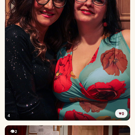
♥
0
4
👁
2