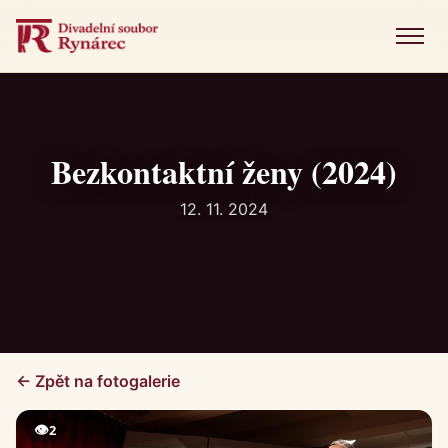
Menu
Úvod
Představení
Bezkontaktní ženy (2024)
Novinky
12. 11. 2024
Fotogalerie
Historie
Kniha návštěv
← Zpět na fotogalerie
Kontakt
👁
2