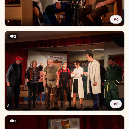
♥
0
7
👁
2
♥
0
8
👁
2