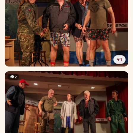
♥
1
👁
2