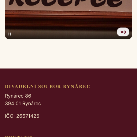
♥
0
11
DIVADELNÍ SOUBOR RYNÁREC
Rynárec 86
394 01 Rynárec
IČO: 26671425