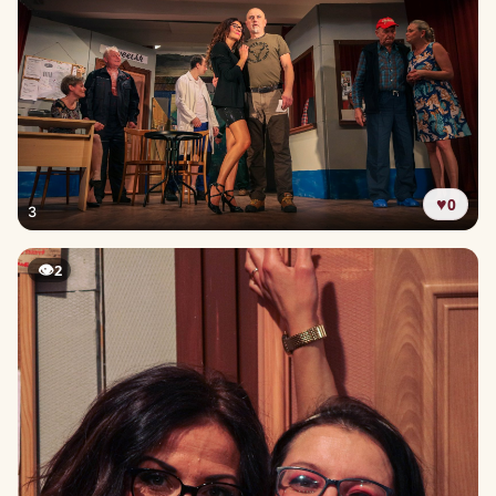
♥
0
3
👁
2