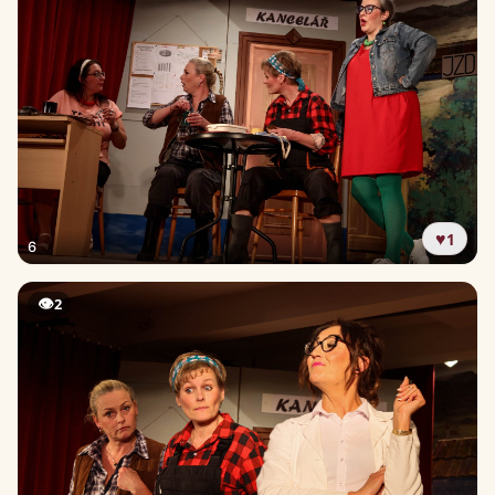
♥
1
6
👁
2