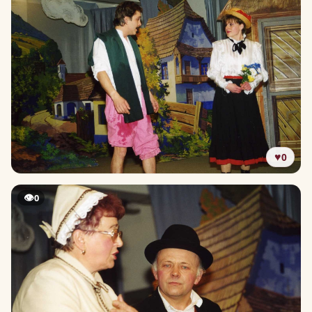
♥
0
👁
0