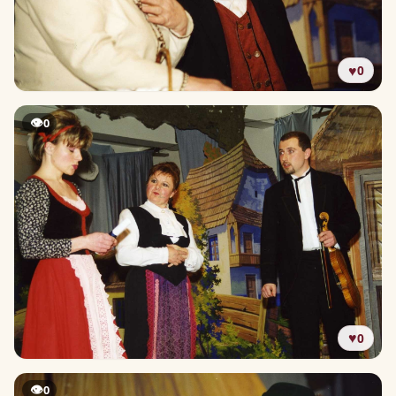
♥
0
👁
0
♥
0
👁
0