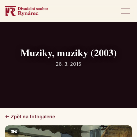
Menu
Úvod
Představení
Muziky, muziky (2003)
Novinky
26. 3. 2015
Fotogalerie
Historie
Kniha návštěv
← Zpět na fotogalerie
Kontakt
👁
0