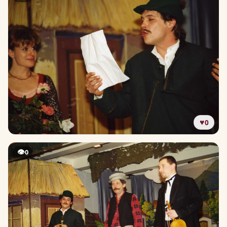
♥
0
👁
0