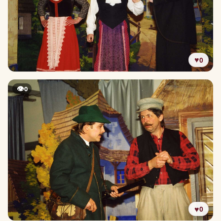
♥
0
👁
0
♥
0