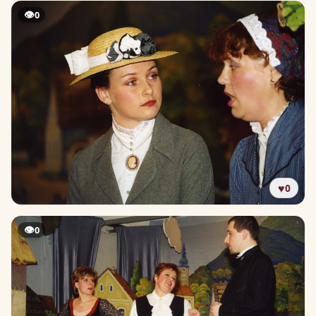
👁
0
♥
0
👁
0