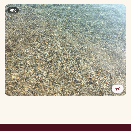
👁
0
♥
0