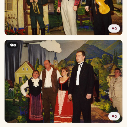
♥
0
👁
0
♥
0