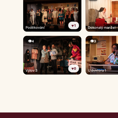
♥
1
Poděkování
Dokonalý manžel
👁
👁
4
3
♥
0
Výlov 3
U doktora 1