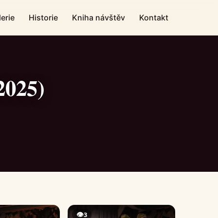
erie
Historie
Kniha návštěv
Kontakt
2025)
👁
3