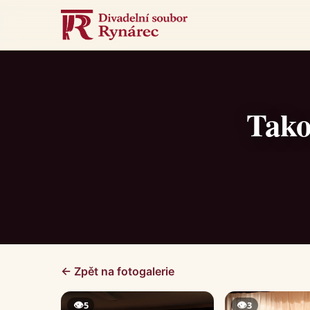
Tako
← Zpět na fotogalerie
👁
👁
5
3