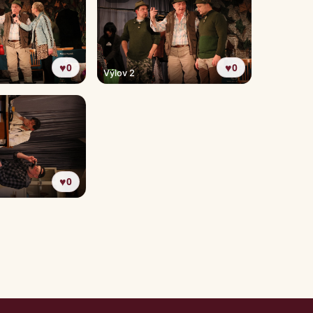
♥
♥
0
0
Výlov 2
♥
0