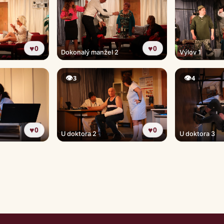
♥
♥
0
0
Dokonalý manžel 2
Výlov 1
👁
👁
3
4
♥
♥
0
0
U doktora 2
U doktora 3