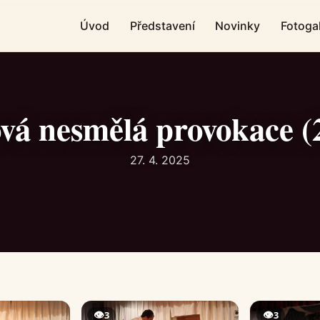
Úvod
Představení
Novinky
Fotogal
vá nesmělá provokace (
27. 4. 2025
👁
👁
3
3