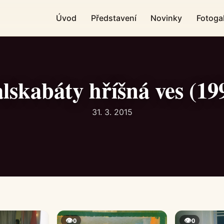
Úvod
Představení
Novinky
Fotogal
lskabáty hříšná ves (19
31. 3. 2015
👁
👁
0
0