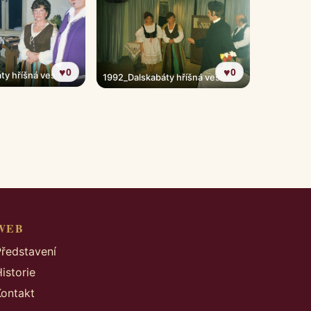
♥
♥
0
0
ty hříšná ves
1992_Dalskabáty hříšná ves
WEB
Představení
istorie
Kontakt