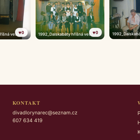
♥
♥
0
0
1992_Dalskabá
říšná ves
1992_Dalskabáty hříšná ves
KONTAKT
divadlorynarec@seznam.cz
607 634 419
H