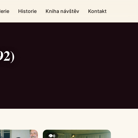
erie
Historie
Kniha návštěv
Kontakt
92)
👁
0