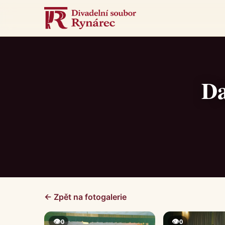
Da
← Zpět na fotogalerie
👁
👁
0
0