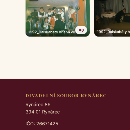
♥
0
1992_Dalskabáty h
1992_Dalskabáty hříšná ves
DIVADELNÍ SOUBOR RYNÁREC
Rynárec 86
394 01 Rynárec
IČO: 26671425