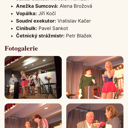
Anežka Sumcová:
Alena Brožová
Vopálka:
Jiří Kočí
Soudní exekutor:
Vratislav Kačer
Cinibulk:
Pavel Sankot
Četnický strážmistr:
Petr Blažek
Fotogalerie