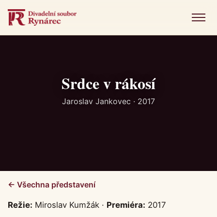
Menu
Úvod
Představení
Srdce v rákosí
Novinky
Jaroslav Jankovec · 2017
Fotogalerie
Historie
Kniha návštěv
← Všechna představení
Kontakt
Režie:
Miroslav Kumžák ·
Premiéra:
2017