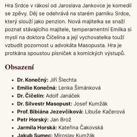
Hra Srdce v rákosí od Jaroslava Jankovce je komedií
se zpěvy. Děj se odehrává na starém parníku Srdce,
který slouží jako penzion. Nová majitelka se snaží
poznat stávajícího majitele, temperamentní Emilka si
myslí na doktora Čičelína a její vychovatelka touží
vzbudit pozornost u advokáta Masopusta. Hra je
protkána spoustou písniček a komických výstupů.
Obsazení
Dr. Konečný:
Jiří Šlechta
Emílie Konečná:
Lenka Šimánková
Dr. Čičelín:
Adolf Janáček
Dr. Silvestr Masopust:
Josef Kumžák
Prof. Bibiána Jezevčíková:
Libuše Kačerová
Petr Horský:
Jan Brož
Jarmila Horská:
Kateřina Čakovská
Jakub Sumec:
Miroslav Kumžák