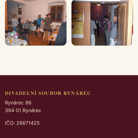
DIVADELNÍ SOUBOR RYNÁREC
Rynárec 86
394 01 Rynárec
IČO: 26671425