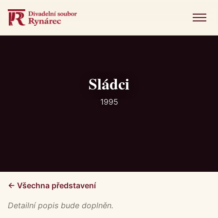
Menu
Úvod
Představení
Sládci
Novinky
1995
Fotogalerie
Historie
Kniha návštěv
← Všechna představení
Kontakt
Detailní popis bude doplněn.