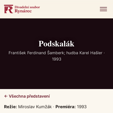
Menu
Úvod
Představení
Podskalák
Novinky
František Ferdinand Šamberk; hudba Karel Hašler ·
1993
Fotogalerie
Historie
Kniha návštěv
← Všechna představení
Kontakt
Režie:
Miroslav Kumžák ·
Premiéra:
1993