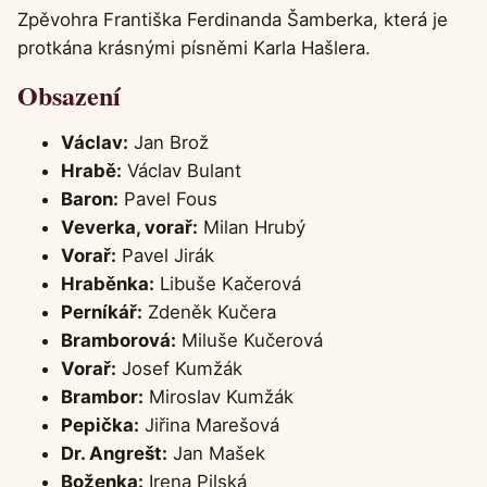
Zpěvohra Františka Ferdinanda Šamberka, která je
protkána krásnými písněmi Karla Hašlera.
Obsazení
Václav:
Jan Brož
Hrabě:
Václav Bulant
Baron:
Pavel Fous
Veverka, vorař:
Milan Hrubý
Vorař:
Pavel Jirák
Hraběnka:
Libuše Kačerová
Perníkář:
Zdeněk Kučera
Bramborová:
Miluše Kučerová
Vorař:
Josef Kumžák
Brambor:
Miroslav Kumžák
Pepička:
Jiřina Marešová
Dr. Angrešt:
Jan Mašek
Boženka:
Irena Pilská