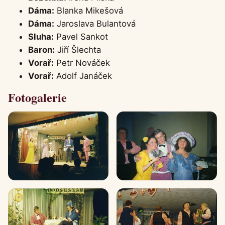
Dáma:
Blanka Mikešová
Dáma:
Jaroslava Bulantová
Sluha:
Pavel Sankot
Baron:
Jiří Šlechta
Vorař:
Petr Nováček
Vorař:
Adolf Janáček
Fotogalerie