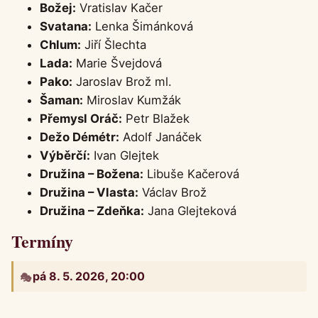
Božej:
Vratislav Kačer
Svatana:
Lenka Šimánková
Chlum:
Jiří Šlechta
Lada:
Marie Švejdová
Pako:
Jaroslav Brož ml.
Šaman:
Miroslav Kumžák
Přemysl Oráč:
Petr Blažek
Dežo Démétr:
Adolf Janáček
Výběrčí:
Ivan Glejtek
Družina – Božena:
Libuše Kačerová
Družina – Vlasta:
Václav Brož
Družina – Zdeňka:
Jana Glejteková
Termíny
pá 8. 5. 2026, 20:00