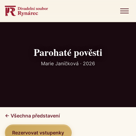
Menu
Úvod
Představení
Parohaté pověsti
Novinky
Marie Janíčková · 2026
Fotogalerie
Historie
Kniha návštěv
← Všechna představení
Kontakt
Rezervovat vstupenky