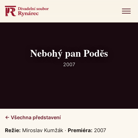
Menu
Úvod
Představení
Nebohý pan Poděs
Novinky
2007
Fotogalerie
Historie
Kniha návštěv
← Všechna představení
Kontakt
Režie:
Miroslav Kumžák ·
Premiéra:
2007