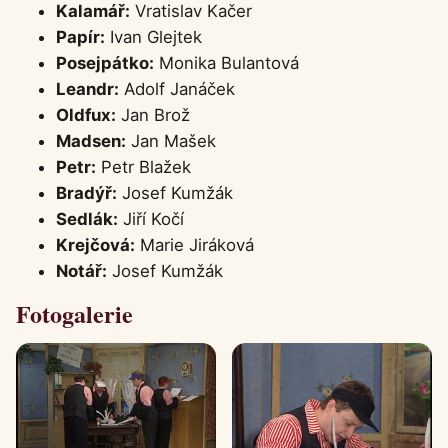
Kalamář:
Vratislav Kačer
Papír:
Ivan Glejtek
Posejpátko:
Monika Bulantová
Leandr:
Adolf Janáček
Oldfux:
Jan Brož
Madsen:
Jan Mašek
Petr:
Petr Blažek
Bradýř:
Josef Kumžák
Sedlák:
Jiří Kočí
Krejčová:
Marie Jiráková
Notář:
Josef Kumžák
Fotogalerie