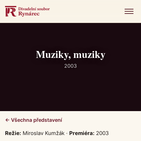
Menu
Úvod
Představení
Muziky, muziky
Novinky
2003
Fotogalerie
Historie
Kniha návštěv
← Všechna představení
Kontakt
Režie:
Miroslav Kumžák ·
Premiéra:
2003