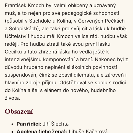
František Kmoch byl velmi oblíbený a uznávaný
muž, a to nejen pro své pedagogické schopnosti
(působil v Suchdole u Kolína, v Červených Pečkách
a Solopiskách), ale také pro svůj cit a lásku k hudbě.
Učitelství i hudbu měl Kmoch velice rád, hudbu však
raději. Pro hudbu ztratil také svou první lásku
Cecilku a tato zhrzená láska ho vedla ještě k
intenzivnějšímu komponování a hraní. Nakonec byl z
důvodu hrubého neplnění si školních povinností
suspendován, čímž se zbavil dilematu, ale zároveň i
hlavního zdroje příjmu. Odstěhoval se spolu s rodiči
do Kolína a šel s elánem do nového, hudebního
života.
Obsazení
Pan řídící:
Jiří Šlechta
Apolena (jeho žena):
Libuše Kačerová