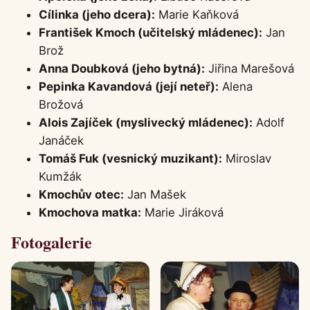
Cílinka (jeho dcera):
Marie Kaňková
František Kmoch (učitelský mládenec):
Jan
Brož
Anna Doubková (jeho bytná):
Jiřina Marešová
Pepinka Kavandová (její neteř):
Alena
Brožová
Alois Zajíček (myslivecký mládenec):
Adolf
Janáček
Tomáš Fuk (vesnický muzikant):
Miroslav
Kumžák
Kmochův otec:
Jan Mašek
Kmochova matka:
Marie Jiráková
Fotogalerie