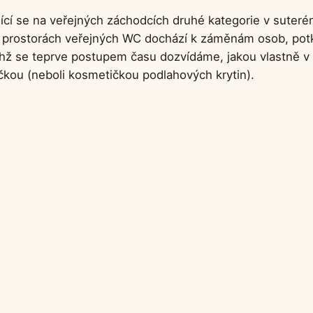
jící se na veřejných záchodcích druhé kategorie v suteré
prostorách veřejných WC dochází k záměnám osob, potkáva
chž se teprve postupem času dozvídáme, jakou vlastně v
ečkou (neboli kosmetičkou podlahových krytin).