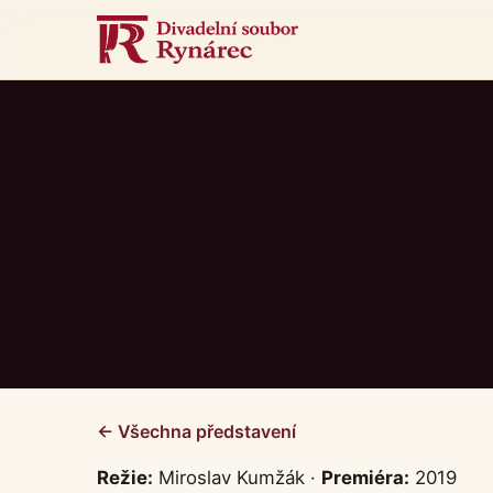
← Všechna představení
Režie:
Miroslav Kumžák ·
Premiéra:
2019