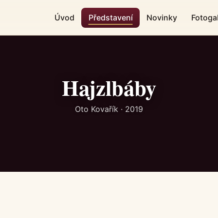
Úvod
Představení
Novinky
Fotogal
Hajzlbáby
Oto Kovařík · 2019