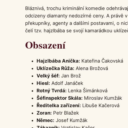
Bláznivá, trochu kriminální komedie odehráva
odcizeny diamanty nedozírné ceny. A právě v 
překupníky, agenty a dalšími postavami, o ni
čelí tzv. hajzlbába se svojí kamarádkou uklíz
Obsazení
Hajzlbába Anička:
Kateřina Čakovská
Uklízečka Růža:
Alena Brožová
Velký šéf:
Jan Brož
Hiesl:
Adolf Janáček
Rotný Tvrdá:
Lenka Šimánková
Šéfinspektor Skála:
Miroslav Kumžák
Ředitelka zařízení:
Libuše Kačerová
Zoran:
Petr Blažek
Němec:
Josef Kumžák
Zákazník:
Vratislav Kačer