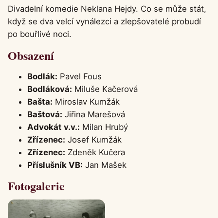
Divadelní komedie Neklana Hejdy. Co se může stát,
když se dva velcí vynálezci a zlepšovatelé probudí
po bouřlivé noci.
Obsazení
Bodlák:
Pavel Fous
Bodláková:
Miluše Kačerová
Bašta:
Miroslav Kumžák
Baštová:
Jiřina Marešová
Advokát v.v.:
Milan Hrubý
Zřízenec:
Josef Kumžák
Zřízenec:
Zdeněk Kučera
Příslušník VB:
Jan Mašek
Fotogalerie