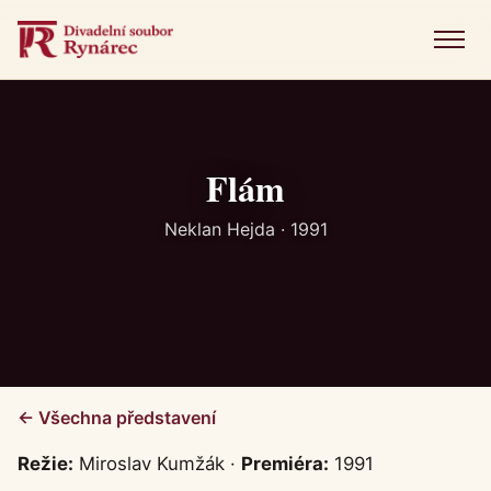
Menu
Úvod
Představení
Flám
Novinky
Neklan Hejda · 1991
Fotogalerie
Historie
Kniha návštěv
← Všechna představení
Kontakt
Režie:
Miroslav Kumžák ·
Premiéra:
1991