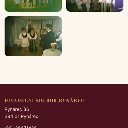
DIVADELNÍ SOUBOR RYNÁREC
Rynárec 86
394 01 Rynárec
IČO: 26671425