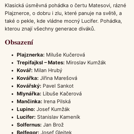
Klasická úsměvná pohádka o čertu Matesovi, rázné
Plajznerce, o dobru i zlu, které panuje na světě, a
také o pekle, kde vládne mocný Lucifer. Pohádka,
kterou znají všechny generace diváků.
Obsazení
Plajznerka:
Miluše Kučerová
Trepifajksl – Mates:
Miroslav Kumžák
Kovář:
Milan Hrubý
Kovářka:
Jiřina Marešová
Kovářský:
Pavel Sankot
Mlynářka:
Libuše Kačerová
Mančinka:
Irena Pilská
Lupino:
Josef Kumžák
Lucifer:
Stanislav Kameník
Solfernus:
Jan Brož
Belfegor:
Josef Glejtek