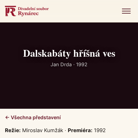
Menu
Úvod
Představení
Dalskabáty hříšná ves
Novinky
Jan Drda · 1992
Fotogalerie
Historie
Kniha návštěv
← Všechna představení
Kontakt
Režie:
Miroslav Kumžák ·
Premiéra:
1992