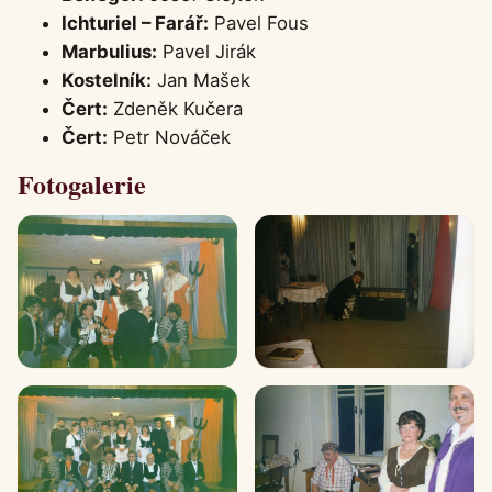
Ichturiel – Farář:
Pavel Fous
Marbulius:
Pavel Jirák
Kostelník:
Jan Mašek
Čert:
Zdeněk Kučera
Čert:
Petr Nováček
Fotogalerie