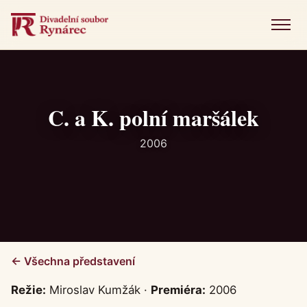
Menu
Úvod
Představení
C. a K. polní maršálek
Novinky
2006
Fotogalerie
Historie
Kniha návštěv
← Všechna představení
Kontakt
Režie:
Miroslav Kumžák ·
Premiéra:
2006