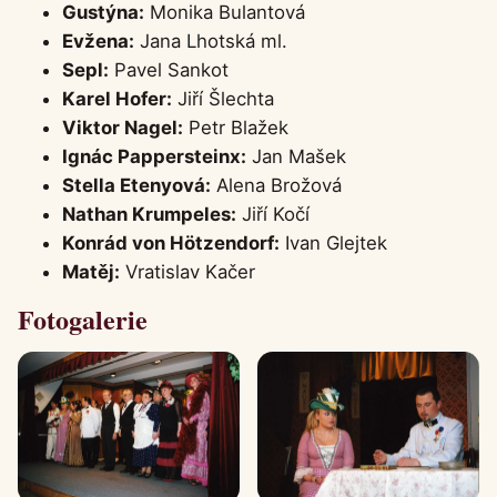
Gustýna:
Monika Bulantová
Evžena:
Jana Lhotská ml.
Sepl:
Pavel Sankot
Karel Hofer:
Jiří Šlechta
Viktor Nagel:
Petr Blažek
Ignác Pappersteinx:
Jan Mašek
Stella Etenyová:
Alena Brožová
Nathan Krumpeles:
Jiří Kočí
Konrád von Hötzendorf:
Ivan Glejtek
Matěj:
Vratislav Kačer
Fotogalerie