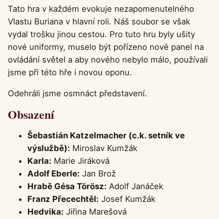
Tato hra v každém evokuje nezapomenutelného
Vlastu Buriana v hlavní roli. Náš soubor se však
vydal trošku jinou cestou. Pro tuto hru byly ušity
nové uniformy, muselo být pořízeno nové panel na
ovládání světel a aby nového nebylo málo, používali
jsme při této hře i novou oponu.
Odehráli jsme osmnáct představení.
Obsazení
Šebastián Katzelmacher (c.k. setník ve
výslužbě):
Miroslav Kumžák
Karla:
Marie Jiráková
Adolf Eberle:
Jan Brož
Hrabě Gésa Törösz:
Adolf Janáček
Franz Přecechtěl:
Josef Kumžák
Hedvika:
Jiřina Marešová