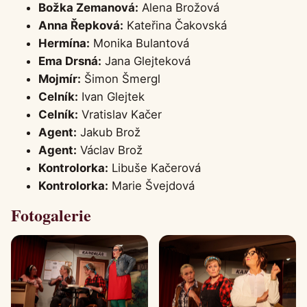
Božka Zemanová:
Alena Brožová
Anna Řepková:
Kateřina Čakovská
Hermína:
Monika Bulantová
Ema Drsná:
Jana Glejteková
Mojmír:
Šimon Šmergl
Celník:
Ivan Glejtek
Celník:
Vratislav Kačer
Agent:
Jakub Brož
Agent:
Václav Brož
Kontrolorka:
Libuše Kačerová
Kontrolorka:
Marie Švejdová
Fotogalerie