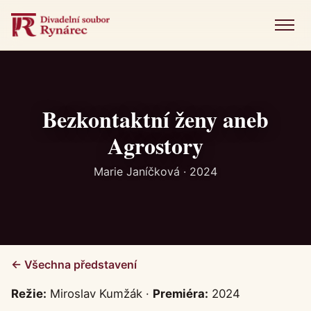
Menu
Úvod
Představení
Bezkontaktní ženy aneb
Agrostory
Novinky
Marie Janíčková · 2024
Fotogalerie
Historie
Kniha návštěv
← Všechna představení
Kontakt
Režie:
Miroslav Kumžák ·
Premiéra:
2024